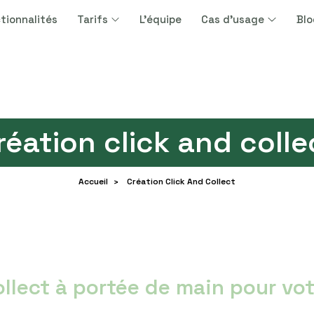
tionnalités
Tarifs
L'équipe
Cas d'usage
Bl
réation click and colle
Accueil
Création Click And Collect
>
ollect à portée de main pour v