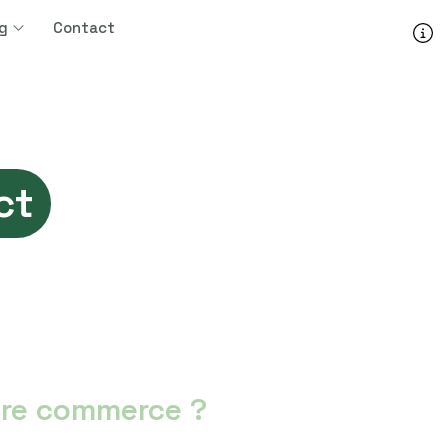
og
Contact
ct
otre commerce ?